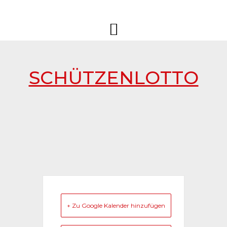
Springe
Sportschützen
Sportschützengesellschaft
zum
Schüpfheim
Schüpfheim
Inhalt
SCHÜTZENLOTTO
+ Zu Google Kalender hinzufügen