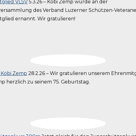
tglied VLSV
5.3.26 – Köbi Zemp wurde an der
versammlung des Verband Luzerner Schützen-Veteran
glied ernannt. Wir gratulieren!
e Köbi Zemp
28.2.26 – Wir gratulieren unserem Ehrenmit
p herzlich zu seinem 75. Geburtstag.