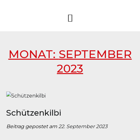
Springe
Sportschützen
Sportschützengesellschaft
zum
Schüpfheim
Schüpfheim
Inhalt
MONAT:
SEPTEMBER
2023
Schützenkilbi
Beitrag gepostet am
22. September 2023