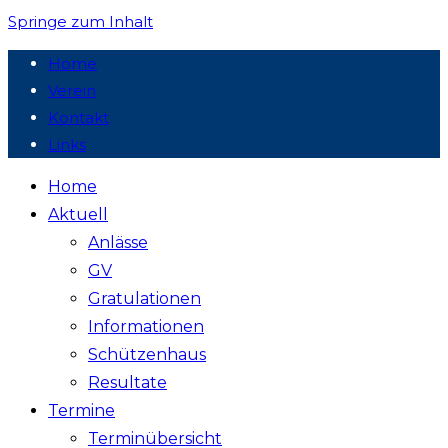
Springe zum Inhalt
Home
Verein
Kontakt
Links
Home
Sportschützen Schüpfheim
Sportschützengesellschaft Schüpfheim
Aktuell
Anlässe
GV
Gratulationen
Informationen
Schützenhaus
Resultate
Termine
Terminübersicht