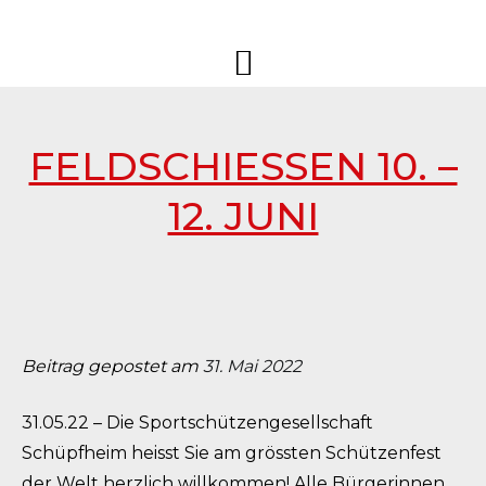
Springe
Sportschützen
Sportschützengesellschaft
zum
Schüpfheim
Schüpfheim
Inhalt
FELDSCHIESSEN 10. –
12. JUNI
Beitrag gepostet am
31. Mai 2022
31.05.22 – Die Sportschützengesellschaft
Schüpfheim heisst Sie am grössten Schützenfest
der Welt herzlich willkommen! Alle Bürgerinnen