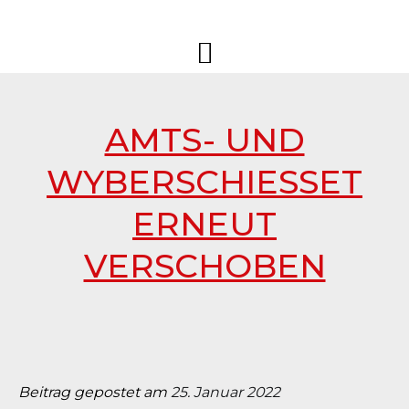
Springe
Sportschützen
Sportschützengesellschaft
zum
Schüpfheim
Schüpfheim
Inhalt
AMTS- UND
WYBERSCHIESSET
ERNEUT
VERSCHOBEN
Beitrag gepostet am
25. Januar 2022